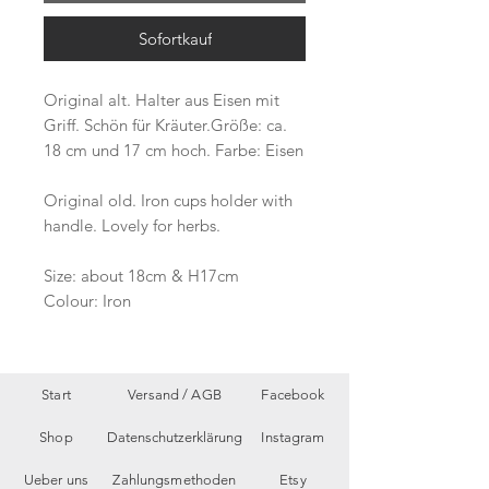
Sofortkauf
Original alt. Halter aus Eisen mit
Griff. Schön für Kräuter.Größe: ca.
18 cm und 17 cm hoch. Farbe: Eisen
Original old. Iron cups holder with
handle. Lovely for herbs.
Size: about 18cm & H17cm
Colour: Iron
Start
Versand /
AGB
Facebook
Shop
Datenschutzerklärung
Instagram
Ueber uns
Zahlungsmethoden
Etsy