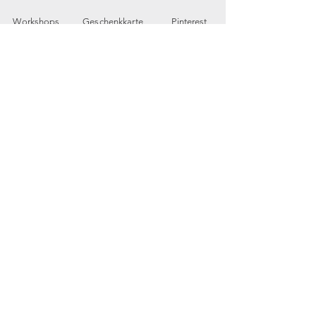
Workshops
Geschenkkarte
Pinterest
Kontakt
Parkplatz
YouTube
Members
My Blog
VP Videos
Feedback
newsletter
E-Mail-Adresse