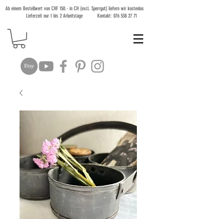
Ab einem Bestellwert von CHF 150.- in CH (excl. Sperrgut) liefern wir kostenlos
Lieferzeit nur 1 bis 2 Arbeitstage Kontakt:
076 538 27 71