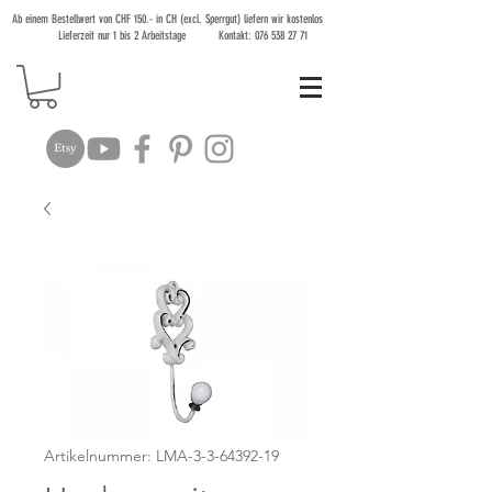
Ab einem Bestellwert von CHF 150.- in CH (excl. Sperrgut) liefern wir kostenlos
Lieferzeit nur 1 bis 2 Arbeitstage Kontakt:
076 538 27 71
Artikelnummer: LMA-3-3-64392-19