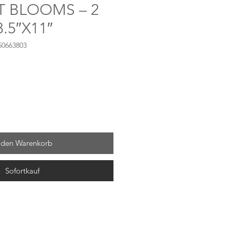
T BLOOMS – 2
.5″X11″
50663803
 den Warenkorb
Sofortkauf