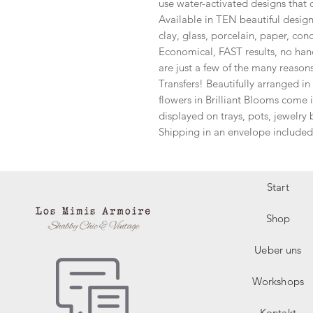
use water-activated designs that 
Available in TEN beautiful design
clay, glass, porcelain, paper, con
Economical, FAST results, no han
are just a few of the many reas
Transfers! Beautifully arranged i
flowers in Brilliant Blooms come i
displayed on trays, pots, jewelry
Shipping in an envelope included 
Start
Shop
Ueber uns
Workshops
Kontakt