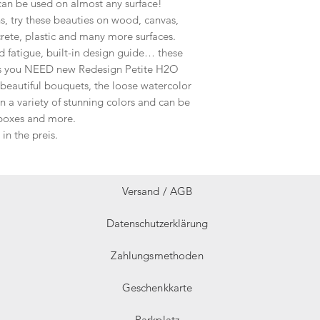
can be used on almost any surface!
s, try these beauties on wood, canvas,
crete, plastic and many more surfaces.
d fatigue, built-in design guide… these
ons you NEED new Redesign Petite H2O
n beautiful bouquets, the loose watercolor
n a variety of stunning colors and can be
 boxes and more.
in the preis.
Versand /
AGB
Datenschutzerklärung
Zahlungsmethoden
Geschenkkarte
Parkplatz