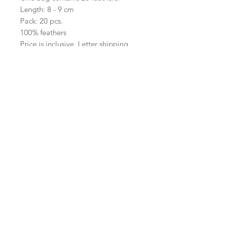
Length: 8 - 9 cm
Pack: 20 pcs.
100% feathers
Price is inclusive. Letter shipping.
Self-collection: 4.50.-CHF
Start
Versand /
AGB
Facebook
Shop
Datenschutzerklärung
Instagram
Ueber uns
Zahlungsmethoden
Etsy
Workshops
Geschenkkarte
Pinterest
Kontakt
Parkplatz
YouTube
Members
My Blog
VP Videos