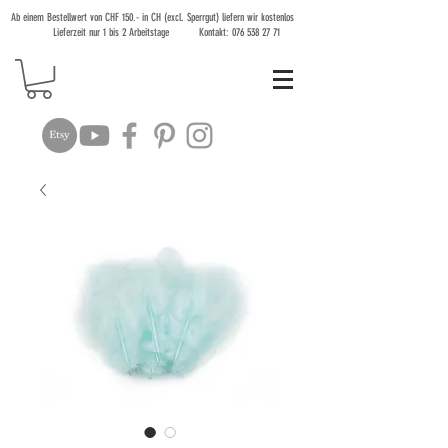
Ab einem Bestellwert von CHF 150.- in CH (excl. Sperrgut) liefern wir kostenlos
Lieferzeit nur 1 bis 2 Arbeitstage Kontakt:
076 538 27 71