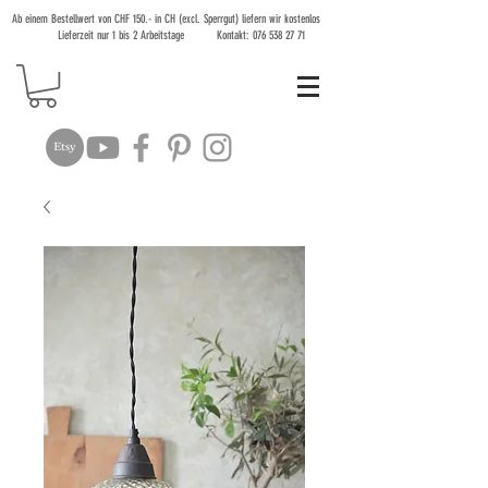
Ab einem Bestellwert von CHF 150.- in CH (excl. Sperrgut) liefern wir kostenlos
Lieferzeit nur 1 bis 2 Arbeitstage Kontakt:
076 538 27 71