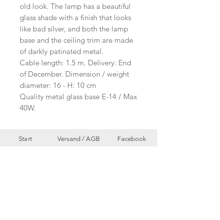
old look. The lamp has a beautiful
glass shade with a finish that looks
like bad silver, and both the lamp
base and the ceiling trim are made
of darkly patinated metal.
Cable length: 1.5 m. Delivery: End
of December. Dimension / weight
diameter: 16 - H: 10 cm
Quality metal glass base E-14 / Max
40W.
Start
Versand /
AGB
Facebook
Shop
Datenschutzerklärung
Instagram
Ueber uns
Zahlungsmethoden
Etsy
Workshops
Geschenkkarte
Pinterest
Kontakt
Parkplatz
YouTube