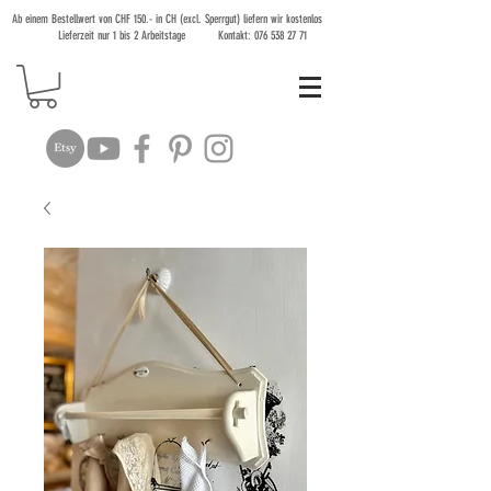
Ab einem Bestellwert von CHF 150.- in CH (excl. Sperrgut) liefern wir kostenlos
Lieferzeit nur 1 bis 2 Arbeitstage Kontakt:
076 538 27 71