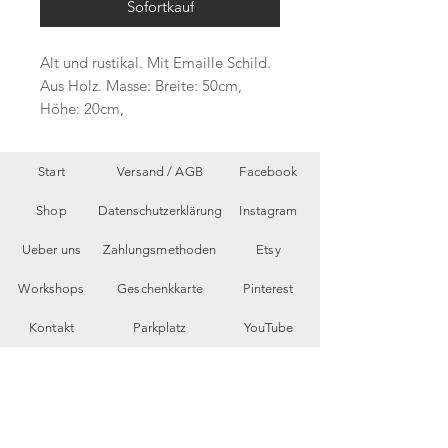
Sofortkauf
Alt und rustikal. Mit Emaille Schild.
Aus Holz. Masse: Breite: 50cm,
Höhe: 20cm,
Start
Versand /
AGB
Facebook
Shop
Datenschutzerklärung
Instagram
Ueber uns
Zahlungsmethoden
Etsy
Workshops
Geschenkkarte
Pinterest
Kontakt
Parkplatz
YouTube
Members
My Blog
VP Videos