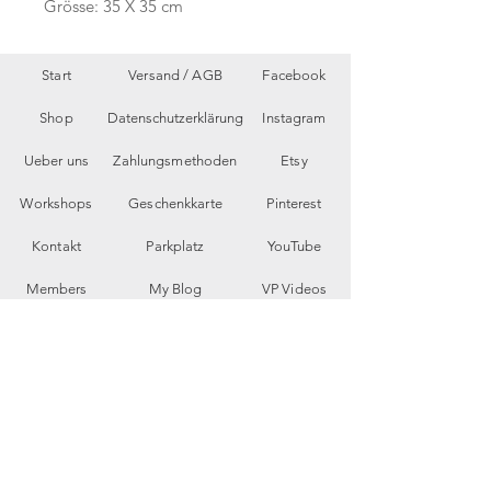
Grösse: 35 X 35 cm
Start
Versand /
AGB
Facebook
Shop
Datenschutzerklärung
Instagram
Ueber uns
Zahlungsmethoden
Etsy
Workshops
Geschenkkarte
Pinterest
Kontakt
Parkplatz
YouTube
Members
My Blog
VP Videos
Feedback