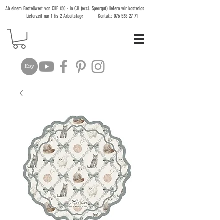
Ab einem Bestellwert von CHF 150.- in CH (excl. Sperrgut) liefern wir kostenlos
Lieferzeit nur 1 bis 2 Arbeitstage Kontakt:
076 538 27 71