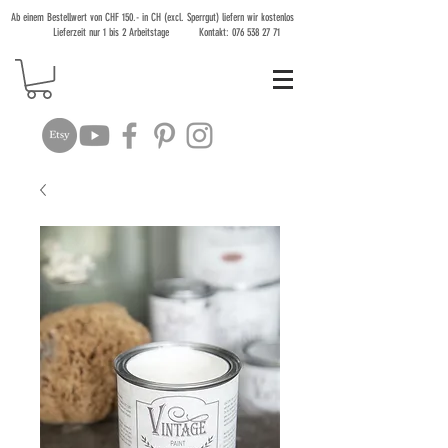
Ab einem Bestellwert von CHF 150.- in CH (excl. Sperrgut) liefern wir kostenlos
Lieferzeit nur 1 bis 2 Arbeitstage Kontakt:
076 538 27 71