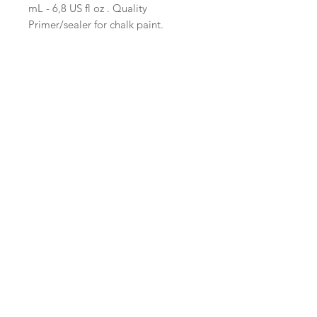
mL - 6,8 US fl oz . Quality
Primer/sealer for chalk paint.
Start
Versand /
AGB
Facebook
Shop
Datenschutzerklärung
Instagram
Ueber uns
Zahlungsmethoden
Etsy
Workshops
Geschenkkarte
Pinterest
Kontakt
Parkplatz
YouTube
Members
My Blog
VP Videos