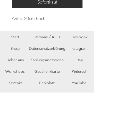
Sofortkauf
Antik. 20cm hoch.
Start
Versand /
AGB
Facebook
Shop
Datenschutzerklärung
Instagram
Ueber uns
Zahlungsmethoden
Etsy
Workshops
Geschenkkarte
Pinterest
Kontakt
Parkplatz
YouTube
Members
My Blog
VP Videos