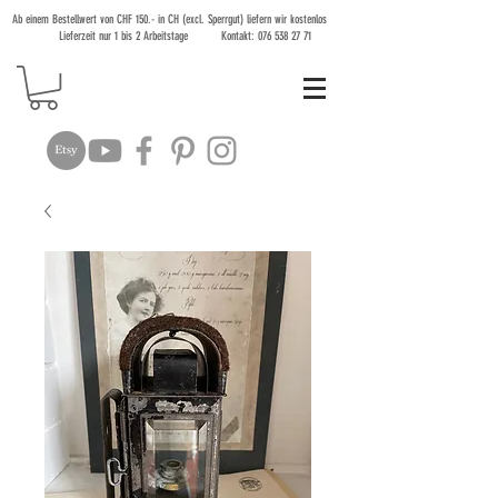
Ab einem Bestellwert von CHF 150.- in CH (excl. Sperrgut) liefern wir kostenlos
Lieferzeit nur 1 bis 2 Arbeitstage Kontakt:
076 538 27 71