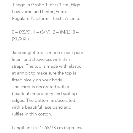
.Länge in Größe 1: 65/73 cm (High-
Low vorne und hinten)Form:
Reguläre Passform – leicht A-Linie.
0 – (XS/S), 1 – (S/M), 2 – (M/L), 3 –
(XL/XXL)
Jane singlet top is made in soft pure
linen, and sleeveless with thin
straps. The top is made with elastic
at armpit to make sure the top is
fitted nicely on your body.
The chest is decorated with a
beautiful embroidery and scallop
edges. The bottom is decorated
with a beautiful lace band and
ruffles in thin cotton.
Length in size 1: 65/73 cm (high-low