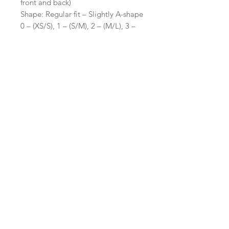
front and back)
Shape: Regular fit – Slightly A-shape
0 – (XS/S), 1 – (S/M), 2 – (M/L), 3 –
(XL/XXL)
Start
Versand /
AGB
Facebook
Shop
Datenschutzerklärung
Instagram
Ueber uns
Zahlungsmethoden
Etsy
Workshops
Geschenkkarte
Pinterest
Kontakt
Parkplatz
YouTube
Members
My Blog
VP Videos