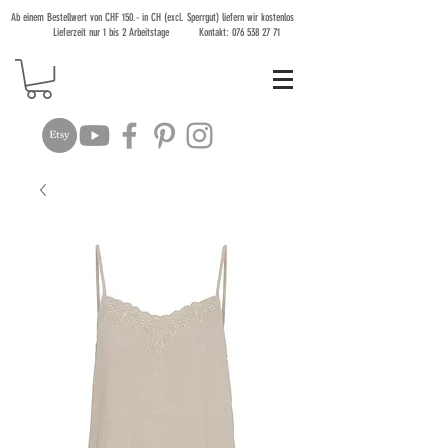
Ab einem Bestellwert von CHF 150.- in CH (excl. Sperrgut) liefern wir kostenlos
Lieferzeit nur 1 bis 2 Arbeitstage Kontakt:
076 538 27 71