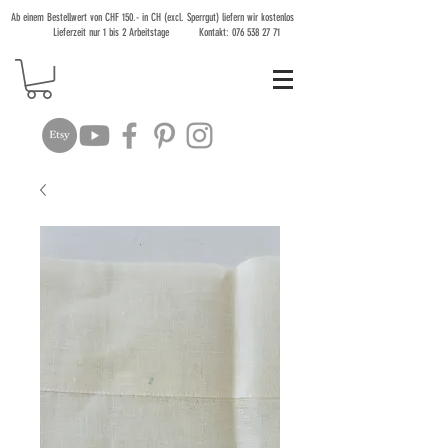
Ab einem Bestellwert von CHF 150.- in CH (excl. Sperrgut) liefern wir kostenlos
Lieferzeit nur 1 bis 2 Arbeitstage Kontakt:
076 538 27 71