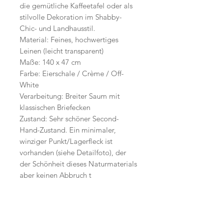
die gemütliche Kaffeetafel oder als
stilvolle Dekoration im Shabby-
Chic- und Landhausstil.
Material: Feines, hochwertiges
Leinen (leicht transparent)
Maße: 140 x 47 cm
Farbe: Eierschale / Crème / Off-
White
Verarbeitung: Breiter Saum mit
klassischen Briefecken
Zustand: Sehr schöner Second-
Hand-Zustand. Ein minimaler,
winziger Punkt/Lagerfleck ist
vorhanden (siehe Detailfoto), der
der Schönheit dieses Naturmaterials
aber keinen Abbruch t
Start
Versand /
AGB
Facebook