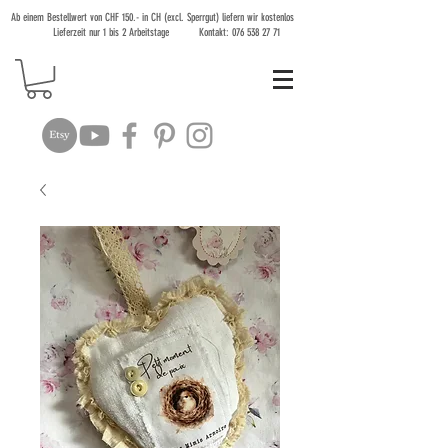
Ab einem Bestellwert von CHF 150.- in CH (excl. Sperrgut) liefern wir kostenlos
Lieferzeit nur 1 bis 2 Arbeitstage Kontakt:
076 538 27 71