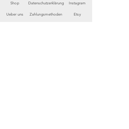
Shop
Datenschutzerklärung
Instagram
Ueber uns
Zahlungsmethoden
Etsy
Workshops
Geschenkkarte
Pinterest
Kontakt
Parkplatz
YouTube
Members
My Blog
VP Videos
Feedback
newsletter
E-Mail-Adresse