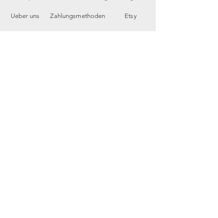
Ueber uns
Zahlungsmethoden
Etsy
Workshops
Geschenkkarte
Pinterest
Kontakt
Parkplatz
YouTube
Members
My Blog
VP Videos
Feedback
newsletter
E-Mail-Adresse