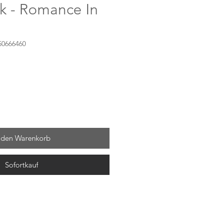
k - Romance In
50666460
 den Warenkorb
Sofortkauf