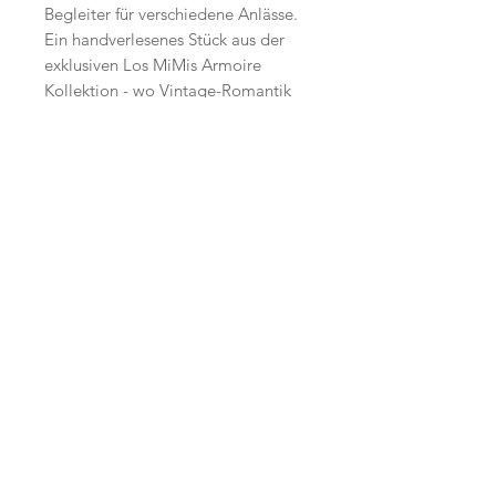
Begleiter für verschiedene Anlässe. 
Ein handverlesenes Stück aus der 
exklusiven Los MiMis Armoire 
Kollektion - wo Vintage-Romantik 
auf moderne Gemütlichkeit trifft.
Start
Versand /
AGB
Facebook
Shop
Datenschutzerklärung
Instagram
Ueber uns
Zahlungsmethoden
Etsy
Workshops
Geschenkkarte
Pinterest
Kontakt
Parkplatz
YouTube
Members
My Blog
VP Videos