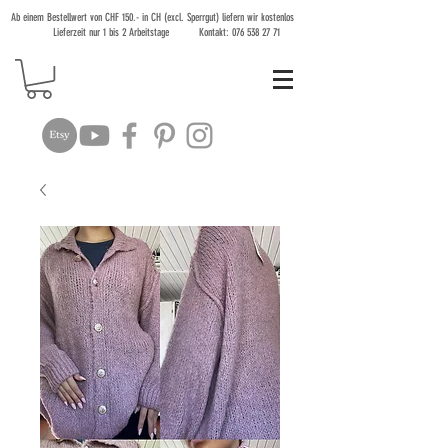
Ab einem Bestellwert von CHF 150.- in CH (excl. Sperrgut) liefern wir kostenlos
Lieferzeit nur 1 bis 2 Arbeitstage Kontakt:
076 538 27 71