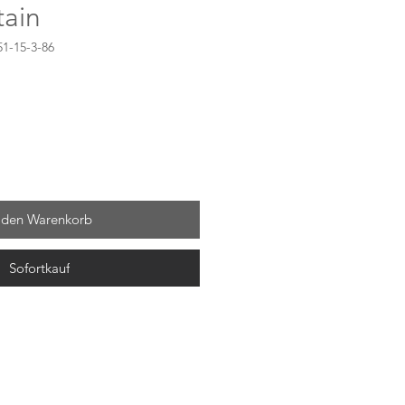
tain
1-15-3-86
 den Warenkorb
Sofortkauf