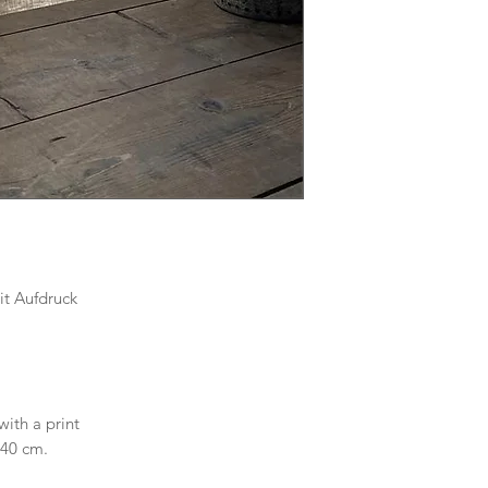
t Aufdruck
ith a print
140 cm.