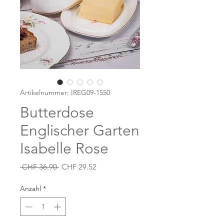
Artikelnummer: IREG09-1550
Butterdose
Englischer Garten
Isabelle Rose
Standardpreis
Sale-
 CHF 36.90 
CHF 29.52
Preis
Anzahl
*