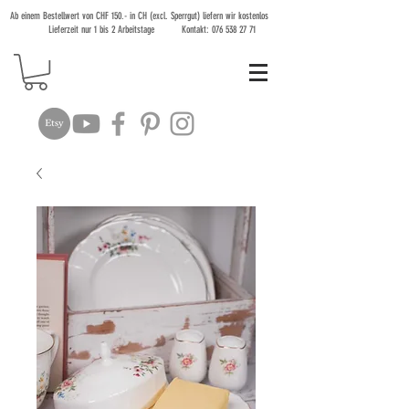
Ab einem Bestellwert von CHF 150.- in CH (excl. Sperrgut) liefern wir kostenlos
Lieferzeit nur 1 bis 2 Arbeitstage Kontakt:
076 538 27 71