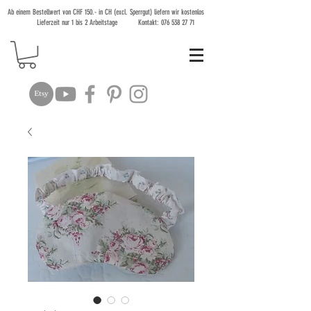
Ab einem Bestellwert von CHF 150.- in CH (excl. Sperrgut) liefern wir kostenlos
Lieferzeit nur 1 bis 2 Arbeitstage Kontakt:
076 538 27 71