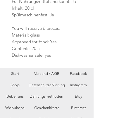
Für Nahrungsmittel anerkannt: Ja
Inhalt: 20 cl
Spülmaschinenfest: Ja
You will receive 6 pieces.
Material: glass
Approved for food: Yes
Contents: 20 cl
Dishwasher safe: yes
Start
Versand /
AGB
Facebook
Shop
Datenschutzerklärung
Instagram
Ueber uns
Zahlungsmethoden
Etsy
Workshops
Geschenkkarte
Pinterest
Kontakt
Parkplatz
YouTube
Members
My Blog
VP Videos