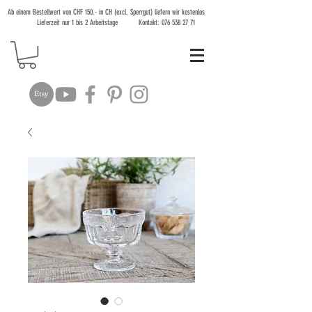
Ab einem Bestellwert von CHF 150.- in CH (excl. Sperrgut) liefern wir kostenlos
Lieferzeit nur 1 bis 2 Arbeitstage Kontakt:
076 538 27 71