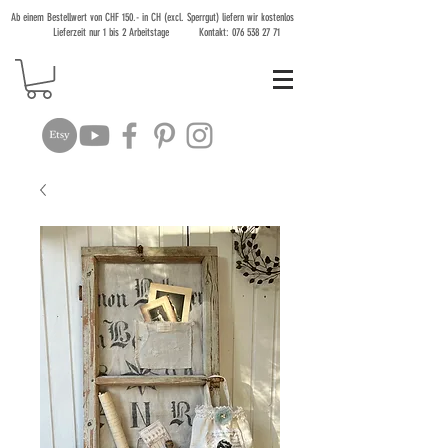
Ab einem Bestellwert von CHF 150.- in CH (excl. Sperrgut) liefern wir kostenlos
Lieferzeit nur 1 bis 2 Arbeitstage Kontakt:
076 538 27 71