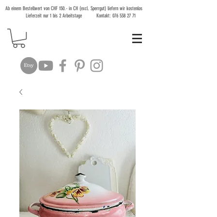
Ab einem Bestellwert von CHF 150.- in CH (excl. Sperrgut) liefern wir kostenlos
Lieferzeit nur 1 bis 2 Arbeitstage Kontakt:
076 538 27 71