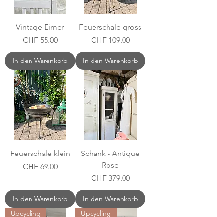
Vintage Eimer
Feuerschale gross
Preis
Preis
CHF 55.00
CHF 109.00
In den Warenkorb
In den Warenkorb
Feuerschale klein
Schank - Antique
Rose
Preis
CHF 69.00
Preis
CHF 379.00
In den Warenkorb
In den Warenkorb
Upcycling
Upcycling