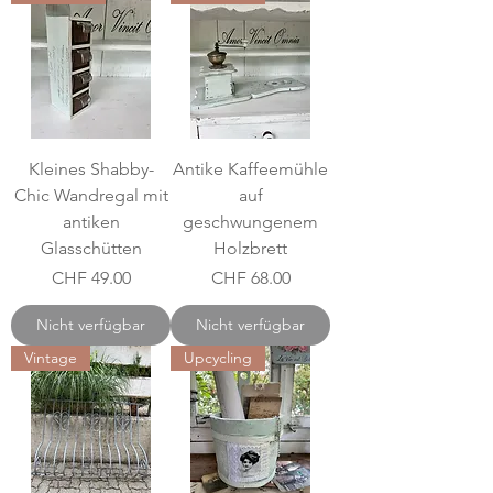
Kleines Shabby-
Antike Kaffeemühle
Chic Wandregal mit
auf
antiken
geschwungenem
Glasschütten
Holzbrett
Preis
Preis
CHF 49.00
CHF 68.00
Nicht verfügbar
Nicht verfügbar
Vintage
Upcycling