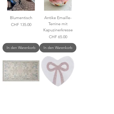
Blumentisch
Antike Emaille-
Terrine mit
Preis
CHF 135.00
Kapuzinerkresse
Preis
CHF 65.00
In den Warenkorb
In den Warenkorb
Teppich Susurro
Teppich Fioco
Preis
Preis
CHF 85.00
CHF 25.50