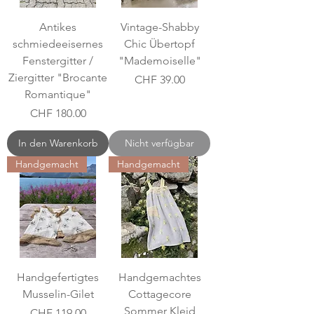
Antikes
Vintage-Shabby
schmiedeeisernes
Chic Übertopf
Fenstergitter /
"Mademoiselle"
Ziergitter "Brocante
Preis
CHF 39.00
Romantique"
Preis
CHF 180.00
In den Warenkorb
Nicht verfügbar
Handgemacht
Handgemacht
Handgefertigtes
Handgemachtes
Musselin-Gilet
Cottagecore
Sommer Kleid
Preis
CHF 119.00