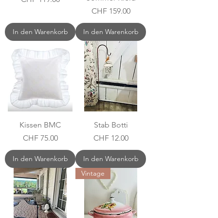
Preis
CHF 159.00
In den Warenkorb
In den Warenkorb
Kissen BMC
Stab Botti
Preis
Preis
CHF 75.00
CHF 12.00
In den Warenkorb
In den Warenkorb
Vintage