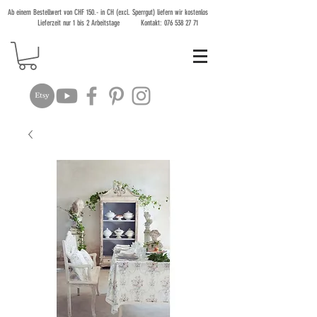
Ab einem Bestellwert von CHF 150.- in CH (excl. Sperrgut) liefern wir kostenlos
Lieferzeit nur 1 bis 2 Arbeitstage Kontakt:
076 538 27 71