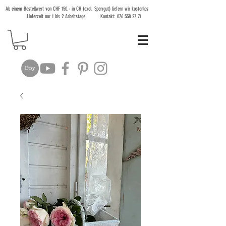
Ab einem Bestellwert von CHF 150.- in CH (excl. Sperrgut) liefern wir kostenlos
Lieferzeit nur 1 bis 2 Arbeitstage Kontakt:
076 538 27 71