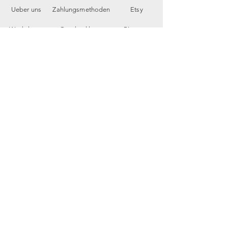
Ueber uns
Zahlungsmethoden
Etsy
Workshops
Geschenkkarte
Pinterest
Kontakt
Parkplatz
YouTube
Members
My Blog
VP Videos
Feedback
newsletter
E-Mail-Adresse